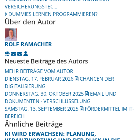
VERSICHERUNGSTEC...
DUMMIES LERNEN PROGRAMMIEREN?
Über den Autor
ROLF RAMACHER
UPDATES ABONNIEREN
ABO VON UPDATES DIESES AUTORS BEENDEN
ROLF RAMACHER
Neueste Beiträge des Autors
MEHR BEITRÄGE VOM AUTOR
DIENSTAG, 17. FEBRUAR 2026
CHANCEN DER
DIGITALISIERUNG
DONNERSTAG, 30. OKTOBER 2025
EMAIL UND
DOKUMENTEN - VERSCHLÜSSELUNG
SAMSTAG, 13. SEPTEMBER 2025
FÖRDERMITTEL IM IT-
BEREICH
Ähnliche Beiträge
KI WIRD ERWACHSEN: PLANUNG,