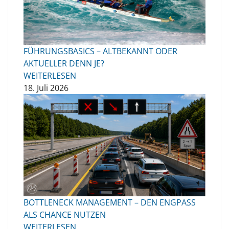
FÜHRUNGSBASICS – ALTBEKANNT ODER
AKTUELLER DENN JE?
WEITERLESEN
18. Juli 2026
BOTTLENECK MANAGEMENT – DEN ENGPASS
ALS CHANCE NUTZEN
WEITERLESEN