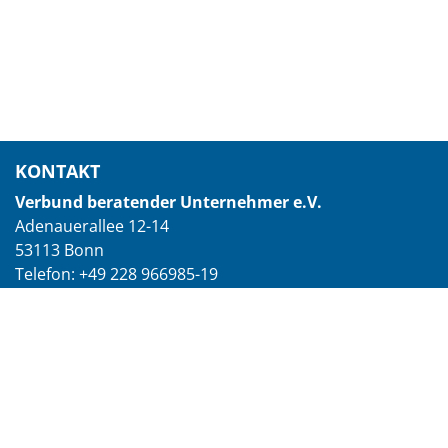
KONTAKT
Verbund beratender Unternehmer e.V.
Adenauerallee 12-14
53113 Bonn
Telefon: +49 228 966985-19
E-Mail: vorstand@vbu-berater.de
© 2026 Verbund beratender Unternehmer e.V.
Impressum
|
Datenschutzerklärung