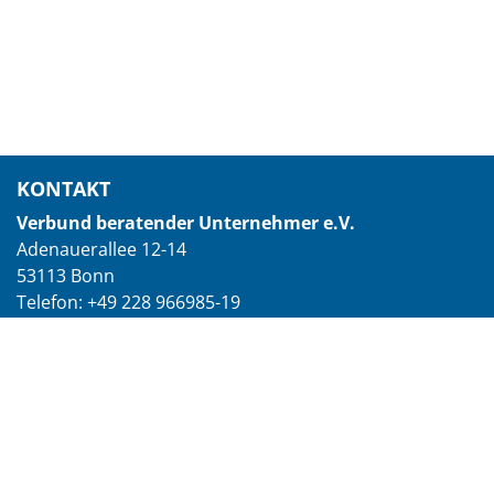
KONTAKT
Verbund beratender Unternehmer e.V.
Adenauerallee 12-14
53113 Bonn
Telefon: +49 228 966985-19
E-Mail: vorstand@vbu-berater.de
© 2026 Verbund beratender Unternehmer e.V.
Impressum
|
Datenschutzerklärung